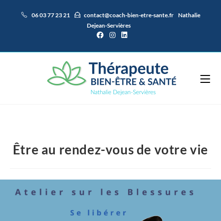
Skip
06 03 77 23 21
contact@coach-bien-etre-sante.fr
Nathalie
to
Dejean-Servières
content
Être au rendez-vous de votre vie