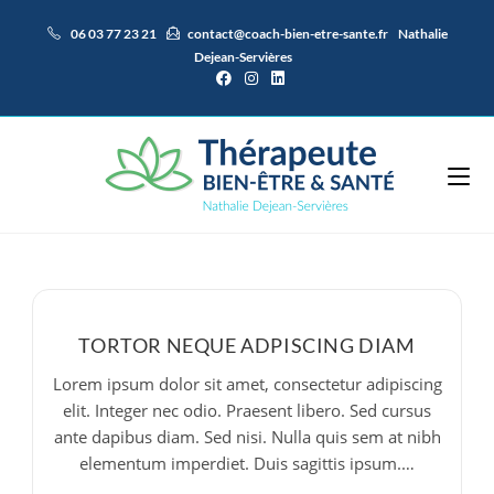
Skip
06 03 77 23 21
contact@coach-bien-etre-sante.fr
Nathalie
to
Dejean-Servières
content
TORTOR NEQUE ADPISCING DIAM
Lorem ipsum dolor sit amet, consectetur adipiscing
elit. Integer nec odio. Praesent libero. Sed cursus
ante dapibus diam. Sed nisi. Nulla quis sem at nibh
elementum imperdiet. Duis sagittis ipsum.…