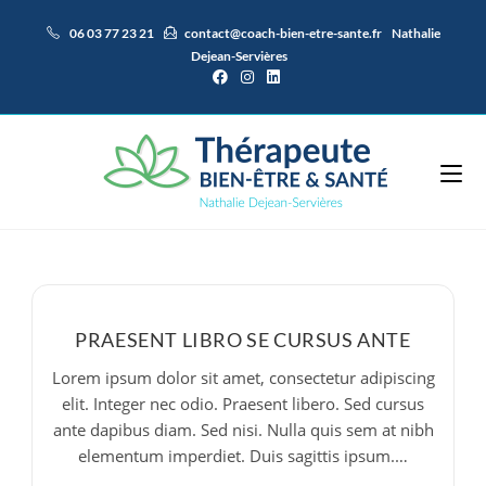
Skip
06 03 77 23 21
contact@coach-bien-etre-sante.fr
Nathalie
to
Dejean-Servières
content
PRAESENT LIBRO SE CURSUS ANTE
Lorem ipsum dolor sit amet, consectetur adipiscing
elit. Integer nec odio. Praesent libero. Sed cursus
ante dapibus diam. Sed nisi. Nulla quis sem at nibh
elementum imperdiet. Duis sagittis ipsum.…