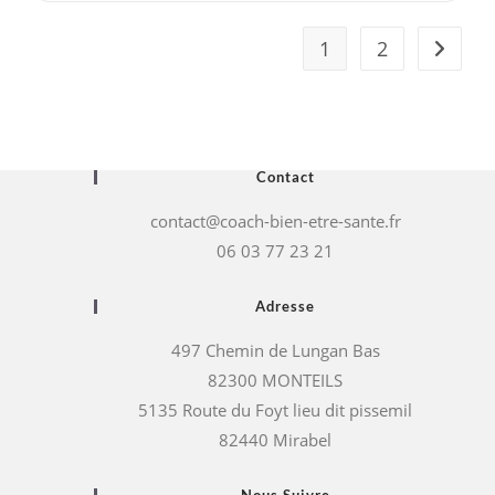
1
2
Aller à 
Contact
contact@coach-bien-etre-sante.fr
06 03 77 23 21
Adresse
497 Chemin de Lungan Bas
82300 MONTEILS
5135 Route du Foyt lieu dit pissemil
82440 Mirabel